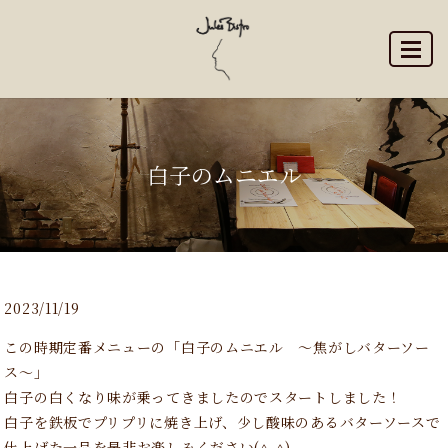
MENU
白子のムニエル
2023/11/19
この時期定番メニューの「白子のムニエル 〜焦がしバターソー
ス〜」
白子の白くなり味が乗ってきましたのでスタートしました！
白子を鉄板でプリプリに焼き上げ、少し酸味のあるバターソースで
仕上げた一品を是非お楽しみください(^｡^)