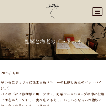
MENU
牡蠣と海老のポットパイ
2025/01/10
寒い夜にポカポカに温まる新メニューの牡蠣と海老のポットパイ
(^｡^)
パイの下には数種類の魚、アサリ、野菜ベースのスープの中に牡蠣
と海老が入っており、食べ応えもあり、いろいろな旨みが絶妙に
絡み合った美味しさの一品です。