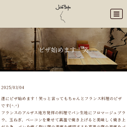
MENU
ピザ始めます！笑
2025/03/04
遂にピザ始めます！笑っと言ってもちゃんとフランス料理のピザ
です(^.^)
フランスのアルザス地方発祥の料理でパン生地にフロマージュブラ
ウ、玉ねぎ、ベーコンを乗せて高温で焼き上げると美味しく焼き上
がり為、パンを焼く際に窯の温度を確認する&高温の窯の温度をパ