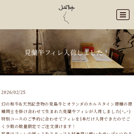
MENU
見蘭牛フィレ入荷しました！
2026/02/25
幻の和牛&天然記念物の見島牛とオランダのホルスタイン原種の原
種同士を掛け合わせて生まれた見蘭牛フィレが入荷しました(^｡^)
特別コースのご予約に合わせてフィレを1本だけ入荷できたのでご
く少数の数量限定でご注文頂けます！
写真はフィレの端っこをスタッフと試食用に焼いたサンプルになり