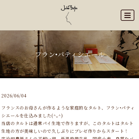
MENU
フラン•パティシエール
2026/06/04
フランスのお母さんが作るような家庭的なタルト、フラン•パティ
シエールを仕込みました(^｡^)
当店のタルトは通常パイ生地で作りますが、このタルトはタルト
生地の方が美味しいので久しぶりにブレゼ作りからスタート！
宇治田農場さんの平飼い卵、低温殺菌牛乳、国産小麦、良質なバ