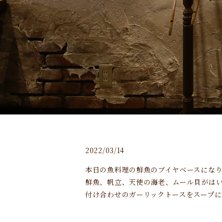
2022/03/14
本日の魚料理の鮮魚のブイヤベースにな
鮮魚、帆立、天使の海老、ムール貝がは
付け合わせのガーリックトースをスープに