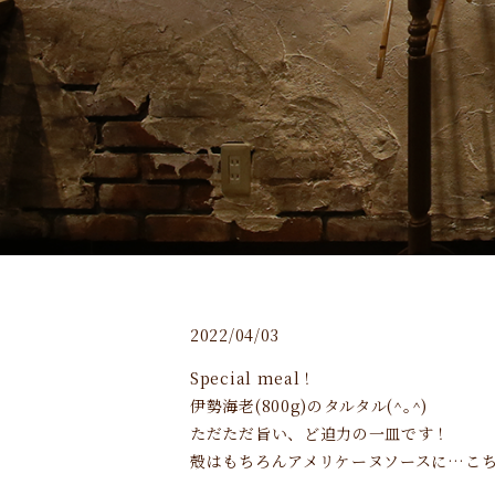
2022/04/03
Special meal！
伊勢海老(800g)のタルタル(^｡^)
ただただ旨い、ど迫力の一皿です！
殻はもちろんアメリケーヌソースに…こ