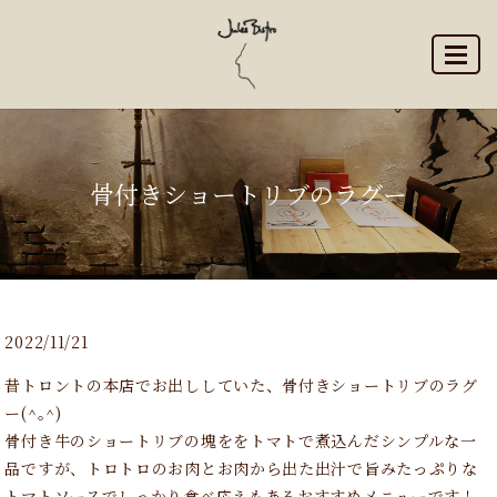
MENU
骨付きショートリブのラグー
2022/11/21
昔トロントの本店でお出ししていた、骨付きショートリブのラグ
ー(^｡^)
骨付き牛のショートリブの塊ををトマトで煮込んだシンプルな一
品ですが、トロトロのお肉とお肉から出た出汁で旨みたっぷりな
トマトソースでしっかり食べ応えもあるおすすめメニューです！