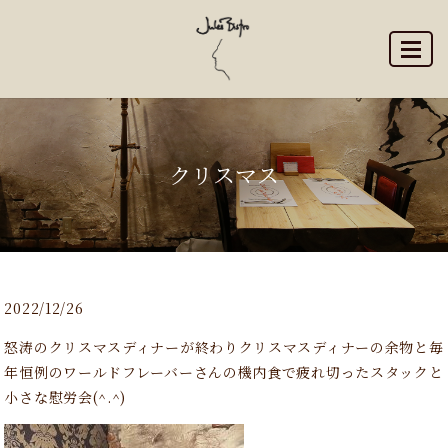
MENU
クリスマス
2022/12/26
怒涛のクリスマスディナーが終わりクリスマスディナーの余物と毎
年恒例のワールドフレーバーさんの機内食で疲れ切ったスタックと
小さな慰労会(^.^)