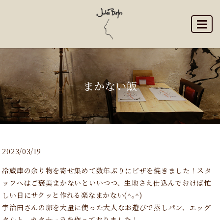
MENU
まかない飯
2023/03/19
冷蔵庫の余り物を寄せ集めて数年ぶりにピザを焼きました！スタ
ッフへはご褒美まかないといいつつ、生地さえ仕込んでおけば忙
しい日にサクッと作れる楽なまかない(^｡^)
宇治田さんの卵を大量に使った大人なお遊びで蒸しパン、エッグ
タルト、カタナーラを作っておりました！