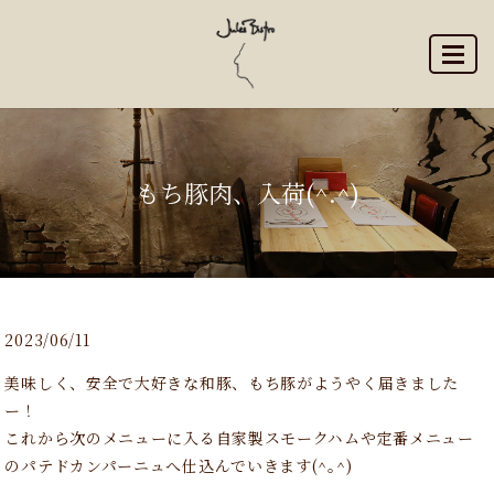
MENU
もち豚肉、入荷(^.^)
2023/06/11
美味しく、安全で大好きな和豚、もち豚がようやく届きました
ー！
これから次のメニューに入る自家製スモークハムや定番メニュー
のパテドカンパーニュへ仕込んでいきます(^｡^)