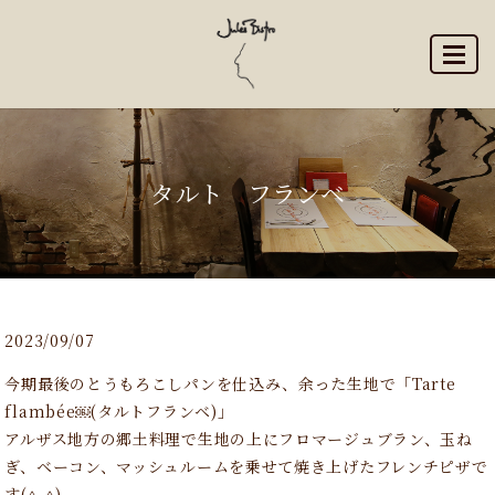
MENU
タルト フランベ
2023/09/07
今期最後のとうもろこしパンを仕込み、余った生地で「Tarte
flambée￼(タルトフランベ)」
アルザス地方の郷土料理で生地の上にフロマージュブラン、玉ね
ぎ、ベーコン、マッシュルームを乗せて焼き上げたフレンチピザで
す(^｡^)