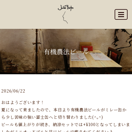
MENU
有機農法ビール
2026/06/22
おはようございます！
夏になって来ましたので、本日より有機農法ビールがミレー缶か
ら少し苦味の強い富士缶へと切り替わりました(^｡^)
ビールも値上がりが続き、納涼セットでは+¥100となってしまいま
したがミニオードブルと共にビールで癒されてください♪