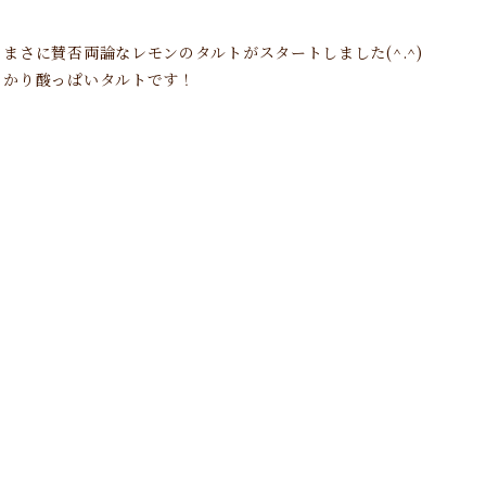
まさに賛否両論なレモンのタルトがスタートしました(^.^)
っかり酸っぱいタルトです！